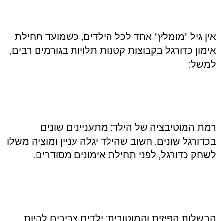
סמן קישורים
font_download
לאפס את כל האפשרויות
cached
אין גיל "מומלץ" אחד לכל הילדים, כשמועד תחילת
השארת משוב
אימון כדורגל בקבוצות קטנות תלויות בגורמים רבים,
הצהרת נגישות
למשל:
רמת המוטיבציה של הילד: מתעניינים שונים
בכדורגל שונים. חשוב שהילד יגלה עניין ומוציה משלו
לשחק כדורגל, לפני תחילת אימונים מסודרים.
הבשלות הפיזית והמוטורית: ילדים צריכים להיות