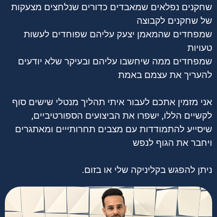
שחקנים נפלאים שמאבדים כדורים שנלחצים מצעקות
סמן קישורים
font_download
של שחקנים לקבוצה
לאפס את כל האפשרויות
cached
שמפחדים שהמאמן יצעק עליהם שפוחדים לעשות
השארת משוב
טעויות
הצהרת נגישות
שמפחדים ממה שיחשבו עליהם ובעיקר שלא יודעים
להעריך את עצמם באמת
אני מזמין אתכם לעבור איתי תהליך מנטלי שישים סוף
לקשיים הללו, ישפרו את הביצועים הספורטיביים,
שיסייע להתמודדות עם מצבים תחרותייים ומאתגרים
ויחבר את הגוף לנפש
ניתן להפגש בקליניקה שלי או בזום.