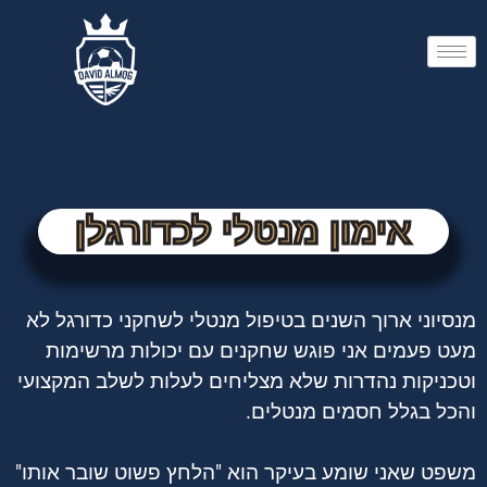
השבת את ההבזקים
visibility_off
סמן כותרות
title
צבע רקע
settings
זום (הקטנה)
zoom_out
אימון מנטלי לכדורגלן
זום (הגדלה)
zoom_in
הקטנת גופן
remove_circle_outline
מנסיוני ארוך השנים בטיפול מנטלי לשחקני כדורגל לא
הגדלת גופן
add_circle_outline
מעט פעמים אני פוגש שחקנים עם יכולות מרשימות
גופן קריא
spellcheck
וטכניקות נהדרות שלא מצליחים לעלות לשלב המקצועי
ניגודיות בהירה
brightness_high
והכל בגלל חסמים מנטלים.
ניגודיות כהה
brightness_low
הוסף קו תחתון לקישורים
format_underlined
משפט שאני שומע בעיקר הוא "הלחץ פשוט שובר אותו"