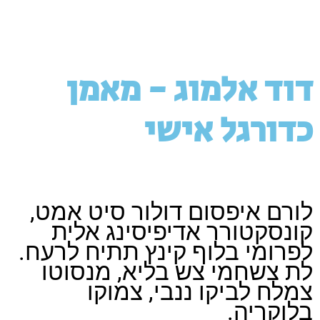
השבת את ההבזקים
visibility_off
דוד אלמוג - מאמן
סמן כותרות
title
צבע רקע
כדורגל אישי
settings
זום (הקטנה)
zoom_out
זום (הגדלה)
zoom_in
הקטנת גופן
remove_circle_outline
לורם איפסום דולור סיט אמט,
הגדלת גופן
קונסקטורר אדיפיסינג אלית
add_circle_outline
לפרומי בלוף קינץ תתיח לרעח.
גופן קריא
spellcheck
לת צשחמי צש בליא, מנסוטו
ניגודיות בהירה
brightness_high
צמלח לביקו ננבי, צמוקו
ניגודיות כהה
בלוקריה.
brightness_low