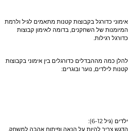
סמן קישורים
font_download
לאפס את כל האפשרויות
cached
אימוני כדורגל בקבוצות קטנות מתאמים לגיל ולרמת
השארת משוב
המיומנות של השחקנים, בדומה לאימון קבוצות
הצהרת נגישות
כדורגל רגילות.
להלן כמה מההבדלים כדורגלים בין אימוני בקבוצות
קטנות לילדים, נוער ובוגרים:
ילדים (גיל 6-12):
הדגש צריך להיות על הנאה ופיתוח אהבה למשחק.