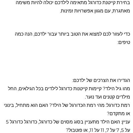
בחירת קייטנת כדורגל מתאימה לילדכם יכולה להיות משימה
סמן קישורים
font_download
מאתגרת, עם מגוון אפשרויות זמינות.
לאפס את כל האפשרויות
cached
השארת משוב
כדי לעזור לכם למצוא את הטוב ביותר עבור ילדכם, הנה כמה
הצהרת נגישות
טיפים:
הגדירו את הצרכים של ילדכם:
מהו גיל הילד? קיימות קייטנות כדורגל לילדים בכל הגילאים, החל
מילדים קטנים ועד נוער.
רמת כדורגל: מהי רמת הכדורגל של הילד? האם הוא מתחיל, בינוני
או מתקדם?
עניין: האם הילד מתעניין בסוג מסוים של כדורגל, כדורגל כדורגל 5
על 5, 7 על 7, 11 על 11, או פוטבול?