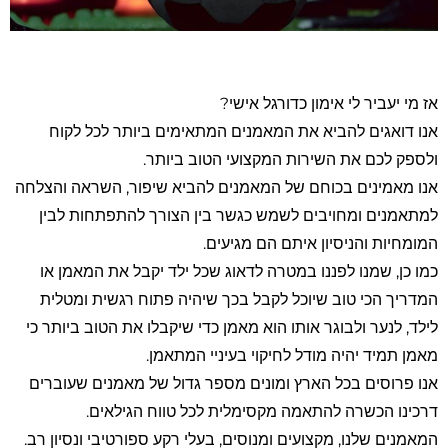
סמן קישורים
font_download
לאפס את כל האפשרויות
cached
השארת משוב
אז מי יעביר לי אימון כדורגל אישי?
הצהרת נגישות
אנו דואגים להביא את המאמנים המתאימים ביותר לכל לקוח
ולספק לכם את השירות המקצועי הטוב ביותר.
אנו מאמינים בכוחם של המאמנים להביא שיפור, השראה והצלחה
למתאמנים ומחויבים לשמש כגשר בין הצורך להתפתחות לבין
המומחיות והניסיון איתם הם מגיעים.
כמו כן, שמנו לפננו במטרה לדאוג שכל ילד יקבל את המאמן או
המדריך הכי טוב שיוכל לקבל בכך שיהיה פתוח רגשית ומטלית
לילד, לנער ולבוגר אותו הוא מאמן כדי שיקבלו את הטוב ביותר כי
מאמן תמיד יהיה מודל לחיקוי בעיניי המתאמן.
אנו פרוסים בכל הארץ ומונים מספר גדול של מאמנים שעוברים
דרכינו הכשרה להתאמה מקסימלית לכל טווח הגילאים.
המאמנים שלנו, מקצועים ומנוסים, בעלי רקע ספורטיבי ונסיון רב.