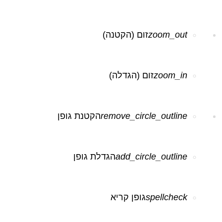
zoom_out
זום (הקטנה)
zoom_in
זום (הגדלה)
remove_circle_outline
הקטנת גופן
add_circle_outline
הגדלת גופן
spellcheck
גופן קריא