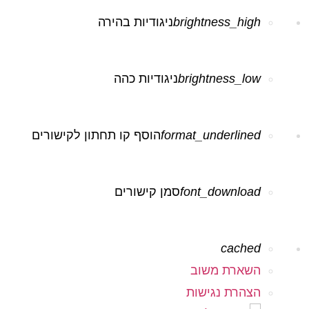
brightness_high
ניגודיות בהירה
brightness_low
ניגודיות כהה
format_underlined
הוסף קו תחתון לקישורים
font_download
סמן קישורים
לאפס את כל האפשרויות
cached
השארת משוב
הצהרת נגישות