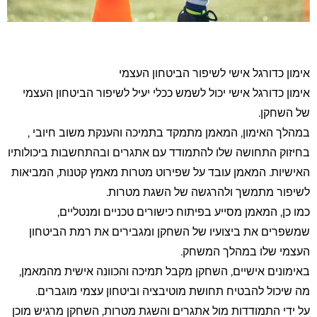
סמן קישורים
font_download
לאפס את כל האפשרויות
cached
השארת משוב
אימון כדורגל אישי לשיפור הביטחון העצמי
הצהרת נגישות
אימון כדורגל אישי יכול לשמש ככלי יעיל לשיפור הביטחון העצמי
של השחקן.
במהלך האימון, המאמן מתמקד בתמיכה והענקת משוב חיובי ,
בחיזוק התחושה שלו להתמודד עם אתגרים ובהתחשבות ביכולותיו
האישיות. המאמן עובד על שפירוט מטרות מאמץ קטנות, המביאות
לשיפור מתמשך ולהרגשה של השגת מטרות.
כמו כן, המאמן מסייע בפיתוח כישורים טכניים ומנטליים,
שמשפרים את ביצועיו של השחקן ומגבירים את רמת הביטחון
העצמי שלו במהלך המשחק.
באימונים אישיים, השחקן מקבל תמיכה והכוונה אישית מהמאמן,
מה שיכול להבטיח תחושת מוטיבציה וביטחון עצמי מוגברים.
על ידי התמודדות מול אתגרים והשגת מטרות, השחקן מרגיש מוכן