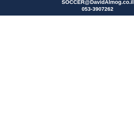
SOCCER@DavidAlmog.co.il
053-3907262