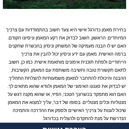
סמן קישורים
font_download
לאפס את כל האפשרויות
cached
השארת משוב
בחירת מאמן כדורגל אישי היא צעד חשוב בהתמודדות עם צרכיך
הצהרת נגישות
המיוחדים. הראשון, חשוב לבדוק את רקע המאמן וניסיונו הקודם.
האם יש לו הבנה מעמיקה של המשחק וניסיון בהכשרת שחקנים
ברמה האישית. מאמן עם ידע וניסיון יכול להבין את צרכיך
הייחודיים ולפתח תוכנית אימונים מותאמת אישית. כמו כן, חשוב
לתאם תקשורת טובה וחשיבה משותפת עם המאמן. הקשיבות,
ההבנה והיכולת להתחבר למאמן משמעותיות להצלחת התהליך.
יש לבדוק את סגנונו האימוני של המאמן ולוודא שהוא מתאים לך.
האם הוא מתמקד בכשרונך הטכני, הפיזי, או שהוא מקנה דגש על
מנטליות וכלים מנטליים. בסופו של דבר, עליך למצוא את המאמן
שיכול לענות על צרכיך האישיים ולספק את ההדרכה והתמיכה
הנדרשת על מנת להתקדם ולהצליח בכדורגל.